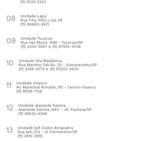
(11) 5533-2223
08
Unidade Lapa
Rua Tito, 1053, Loja 04
(11) 98682-3421
09
Unidade Tucuruvi
Rua Vaz Muniz. 698 - Tucuruvi/SP
(11) 2203-3587 e (11) 97434-3036
10
Unidade Vila Madalena
Rua Marinho Falcão, 33 - Sumarezinho/SP
(11) 2365-4372 e (11) 93223-3820
11
Unidade Osasco
Av. Marechal Rondon, 151 - Centro-Osasco
(11) 91318-7128
12
Unidade alameda Santos
Alameda Santos, 880 - Jd. Paulista/SP
(11) 94525-4046
13
Unidade Ipê Clube ibirapuera
Rua Ipê, 103 - Vl Clementino/SP
(11) 3815-2818