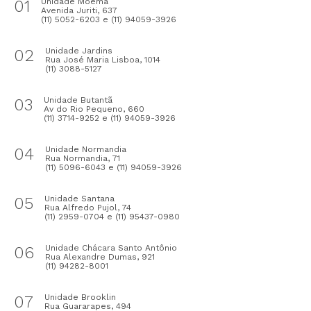
01
Unidade Moema
Avenida Juriti, 637
(11) 5052-6203 e (11) 94059-3926
02
Unidade Jardins
Rua José Maria Lisboa, 1014
(11) 3088-5127
03
Unidade Butantã
Av do Rio Pequeno, 660
(11) 3714-9252 e (11) 94059-3926
04
Unidade Normandia
Rua Normandia, 71
(11) 5096-6043 e (11) 94059-3926
05
Unidade Santana
Rua Alfredo Pujol, 74
(11) 2959-0704 e (11) 95437-0980
06
Unidade Chácara Santo Antônio
Rua Alexandre Dumas, 921
(11) 94282-8001
07
Unidade Brooklin
Rua Guararapes, 494