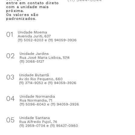
entre em contato direto
com a unidade mais
próxima.
Os valores são
padronizados.
01
Unidade Moema
Avenida Juriti, 637
(11) 5052-6203 e (11) 94059-3926
02
Unidade Jardins
Rua José Maria Lisboa, 1014
(11) 3088-5127
03
Unidade Butantã
Av do Rio Pequeno, 660
(11) 3714-9252 e (11) 94059-3926
04
Unidade Normandia
Rua Normandia, 71
(11) 5096-6043 e (11) 94059-3926
05
Unidade Santana
Rua Alfredo Pujol, 74
(11) 2959-0704 e (11) 95437-0980