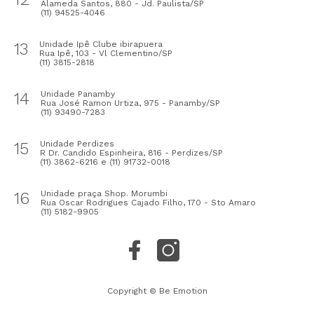
Alameda Santos, 880 - Jd. Paulista/SP
(11) 94525-4046
13
Unidade Ipê Clube ibirapuera
Rua Ipê, 103 - Vl Clementino/SP
(11) 3815-2818
14
Unidade Panamby
Rua José Ramon Urtiza, 975 - Panamby/SP
(11) 93490-7283
15
Unidade Perdizes
R Dr. Candido Espinheira, 816 - Perdizes/SP
(11) 3862-6216 e (11) 91732-0018
16
Unidade praça Shop. Morumbi
Rua Oscar Rodrigues Cajado Filho, 170 - Sto Amaro
(11) 5182-9905
Copyright © Be Emotion