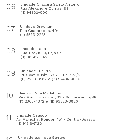
06
Unidade Chácara Santo Antônio
Rua Alexandre Dumas, 921
(11) 94282-8001
07
Unidade Brooklin
Rua Guararapes, 494
(11) 5533-2223
08
Unidade Lapa
Rua Tito, 1053, Loja 04
(11) 98682-3421
09
Unidade Tucuruvi
Rua Vaz Muniz. 698 - Tucuruvi/SP
(11) 2203-3587 e (11) 97434-3036
10
Unidade Vila Madalena
Rua Marinho Falcão, 33 - Sumarezinho/SP
(11) 2365-4372 e (11) 93223-3820
11
Unidade Osasco
Av. Marechal Rondon, 151 - Centro-Osasco
(11) 91318-7128
12
Unidade alameda Santos