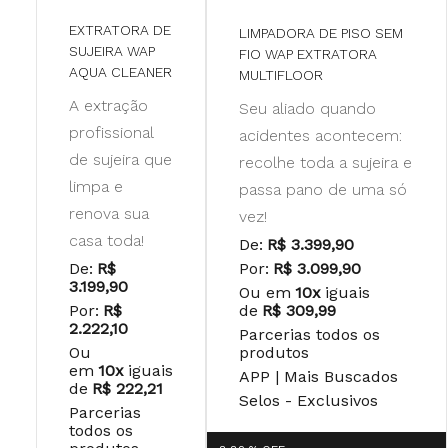
EXTRATORA DE
LIMPADORA DE PISO SEM
SUJEIRA WAP
FIO WAP EXTRATORA
AQUA CLEANER
MULTIFLOOR
A extração
Seu aliado quando
profissional
acidentes acontecem:
de sujeira que
recolhe toda a sujeira e
limpa e
passa pano de uma só
renova sua
vez!
casa toda!
De:
R$ 3.399,90
De:
R$
Por:
R$ 3.099,90
3.199,90
Ou em
10x
iguais
Por:
R$
de
R$ 309,99
2.222,10
Parcerias todos os
Ou
produtos
em
10x
iguais
APP | Mais Buscados
de
R$ 222,21
Selos - Exclusivos
Parcerias
todos os