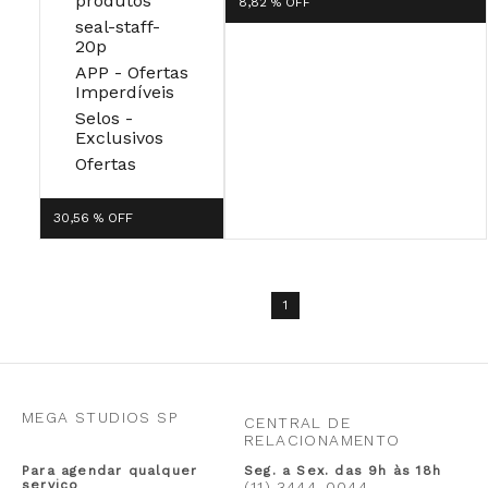
produtos
8,82 %
OFF
seal-staff-
20p
APP - Ofertas
Imperdíveis
Selos -
Exclusivos
Ofertas
30,56 %
OFF
1
MEGA STUDIOS SP
CENTRAL DE
RELACIONAMENTO
Para agendar qualquer
Seg. a Sex. das 9h às 18h
serviço
(11) 3444-0044