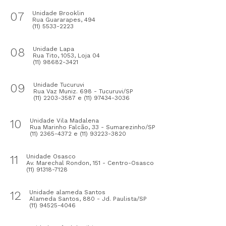
07
Unidade Brooklin
Rua Guararapes, 494
(11) 5533-2223
08
Unidade Lapa
Rua Tito, 1053, Loja 04
(11) 98682-3421
09
Unidade Tucuruvi
Rua Vaz Muniz. 698 - Tucuruvi/SP
(11) 2203-3587 e (11) 97434-3036
10
Unidade Vila Madalena
Rua Marinho Falcão, 33 - Sumarezinho/SP
(11) 2365-4372 e (11) 93223-3820
11
Unidade Osasco
Av. Marechal Rondon, 151 - Centro-Osasco
(11) 91318-7128
12
Unidade alameda Santos
Alameda Santos, 880 - Jd. Paulista/SP
(11) 94525-4046