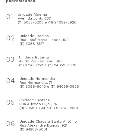
padronizados.
01
Unidade Moema
Avenida Juriti, 637
(11) 5052-6203 e (11) 94059-3926
02
Unidade Jardins
Rua José Maria Lisboa, 1014
(11) 3088-5127
03
Unidade Butantã
Av do Rio Pequeno, 660
(11) 3714-9252 e (11) 94059-3926
04
Unidade Normandia
Rua Normandia, 71
(11) 5096-6043 e (11) 94059-3926
05
Unidade Santana
Rua Alfredo Pujol, 74
(11) 2959-0704 e (11) 95437-0980
06
Unidade Chácara Santo Antônio
Rua Alexandre Dumas, 921
(11) 94282-8001