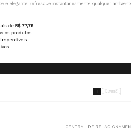
nte e elegante: refresque instantaneamente qualquer ambient
0
uais de
R$ 77,76
os os produtos
 Imperdíveis
sivos
1
ÚLTIMO
CENTRAL DE RELACIONAME