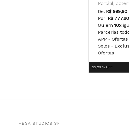
Portátil, pote
De:
R$ 999,90
Por:
R$ 777,6
Ou em
10x
ig
Parcerias tod
APP - Ofertas
Selos - Exclu
Ofertas
22,23 %
OFF
MEGA STUDIOS SP