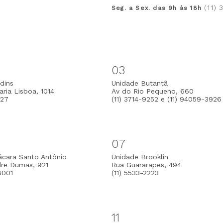
(11)
Seg. a Sex. das 9h às 18h
03
dins
Unidade Butantã
ria Lisboa, 1014
Av do Rio Pequeno, 660
127
(11) 3714-9252 e (11) 94059-3926
07
ácara Santo Antônio
Unidade Brooklin
dre Dumas, 921
Rua Guararapes, 494
8001
(11) 5533-2223
11