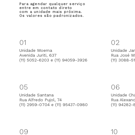
Para agendar qualquer serviço
entre em contato direto
com a unidade mais próxima.
Os valores são padronizados.
01
02
Unidade Moema
Unidade Jar
Avenida Juriti, 637
Rua José Ma
(11) 5052-6203 e (11) 94059-3926
(11) 3088-5
05
06
Unidade Santana
Unidade Ch
Rua Alfredo Pujol, 74
Rua Alexan
(11) 2959-0704 e (11) 95437-0980
(11) 94282-
09
10