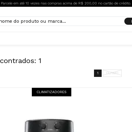
Parcele em até 10 vezes nas compras acima de R$ 200,00 no cartão de crédito.
contrados:
1
1
ÚLTIMO
CLIMATIZADORES