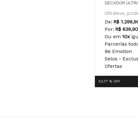
SECADOR ULTRA
Ultraleve, pod
De:
R$ 1.299,9
Por:
R$ 639,9
Ou em
10x
ig
Parcerias tod
Be Emotion
Selos - Exclu
Ofertas
50,77 %
OFF