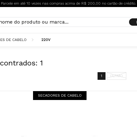
Parcele em até 10 vezes nas compras acima de R$ 200,00 no cartão de crédito.
ES DE CABELO
220V
contrados:
1
1
ÚLTIMO
SECADORES DE CABELO