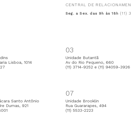
CENTRAL DE RELACIONAME
(11)
Seg. a Sex. das 9h às 18h
03
dins
Unidade Butantã
ria Lisboa, 1014
Av do Rio Pequeno, 660
127
(11) 3714-9252 e (11) 94059-3926
07
ácara Santo Antônio
Unidade Brooklin
dre Dumas, 921
Rua Guararapes, 494
8001
(11) 5533-2223