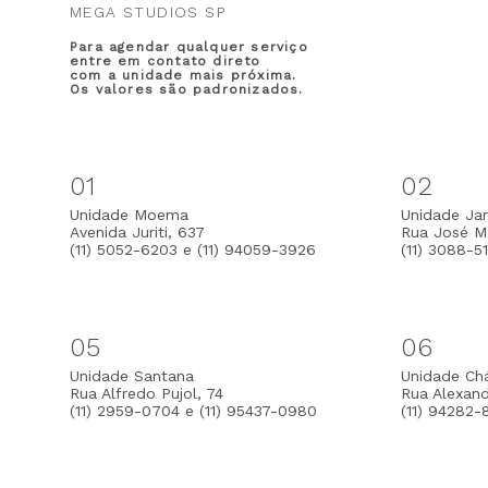
MEGA STUDIOS SP
Para agendar qualquer serviço
entre em contato direto
com a unidade mais próxima.
Os valores são padronizados.
01
02
Unidade Moema
Unidade Jar
Avenida Juriti, 637
Rua José Ma
(11) 5052-6203 e (11) 94059-3926
(11) 3088-5
05
06
Unidade Santana
Unidade Ch
Rua Alfredo Pujol, 74
Rua Alexan
(11) 2959-0704 e (11) 95437-0980
(11) 94282-