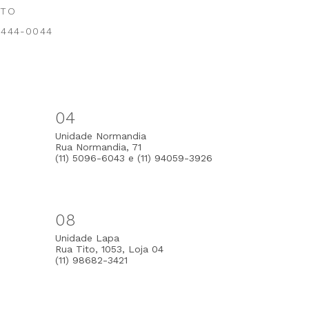
NTO
 3444-0044
04
Unidade Normandia
Rua Normandia, 71
(11) 5096-6043 e (11) 94059-3926
08
Unidade Lapa
Rua Tito, 1053, Loja 04
(11) 98682-3421