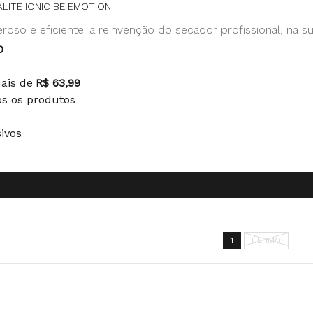
LITE IONIC BE EMOTION
eroso e eficiente: a reinvenção do secador profissional, na su
0
0
uais de
R$ 63,99
os os produtos
sivos
1
ÚLTIMO