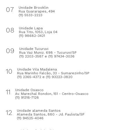
07
Unidade Brooklin
Rua Guararapes, 494
(11) 5533-2223
08
Unidade Lapa
Rua Tito, 1053, Loja 04
(11) 98682-3421
09
Unidade Tucuruvi
Rua Vaz Muniz. 698 - Tucuruvi/SP
(11) 2203-3587 e (11) 97434-3036
10
Unidade Vila Madalena
Rua Marinho Falcão, 33 - Sumarezinho/SP
(11) 2365-4372 e (11) 93223-3820
11
Unidade Osasco
Av. Marechal Rondon, 151 - Centro-Osasco
(11) 91318-7128
12
Unidade alameda Santos
Alameda Santos, 880 - Jd. Paulista/SP
(11) 94525-4046