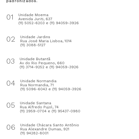
padronizados.
01
Unidade Moema
Avenida Juriti, 637
(11) 5052-6203 e (11) 94059-3926
02
Unidade Jardins
Rua José Maria Lisboa, 1014
(11) 3088-5127
03
Unidade Butantã
Av do Rio Pequeno, 660
(11) 3714-9252 e (11) 94059-3926
04
Unidade Normandia
Rua Normandia, 71
(11) 5096-6043 e (11) 94059-3926
05
Unidade Santana
Rua Alfredo Pujol, 74
(11) 2959-0704 e (11) 95437-0980
06
Unidade Chácara Santo Antônio
Rua Alexandre Dumas, 921
(11) 94282-8001