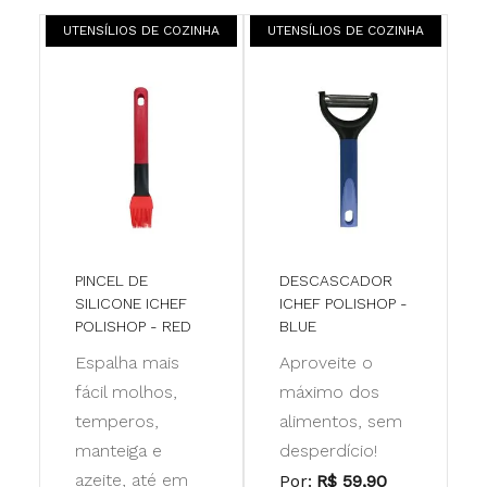
UTENSÍLIOS DE COZINHA
UTENSÍLIOS DE COZINHA
PINCEL DE
DESCASCADOR
SILICONE ICHEF
ICHEF POLISHOP -
POLISHOP - RED
BLUE
Espalha mais
Aproveite o
fácil molhos,
máximo dos
temperos,
alimentos, sem
manteiga e
desperdício!
azeite, até em
Por:
R$ 59,90