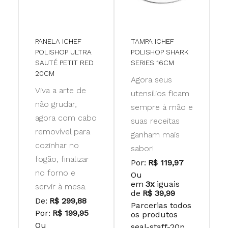
PANELA ICHEF
TAMPA ICHEF
POLISHOP ULTRA
POLISHOP SHARK
SAUTÉ PETIT RED
SERIES 16CM
20CM
Agora seus
Viva a arte de
utensílios ficam
não grudar,
sempre à mão e
agora com cabo
suas receitas
removível para
ganham mais
cozinhar no
sabor!
fogão, finalizar
Por:
R$ 119,97
no forno e
Ou
em
3x
iguais
servir à mesa.
de
R$ 39,99
De:
R$ 299,88
Parcerias todos
Por:
R$ 199,95
os produtos
Ou
seal-staff-20p