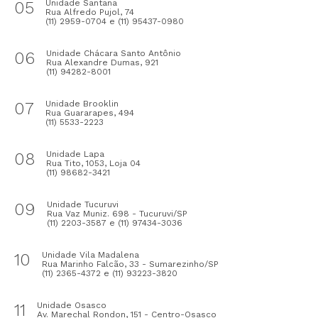
05
Unidade Santana
Rua Alfredo Pujol, 74
(11) 2959-0704 e (11) 95437-0980
06
Unidade Chácara Santo Antônio
Rua Alexandre Dumas, 921
(11) 94282-8001
07
Unidade Brooklin
Rua Guararapes, 494
(11) 5533-2223
08
Unidade Lapa
Rua Tito, 1053, Loja 04
(11) 98682-3421
09
Unidade Tucuruvi
Rua Vaz Muniz. 698 - Tucuruvi/SP
(11) 2203-3587 e (11) 97434-3036
10
Unidade Vila Madalena
Rua Marinho Falcão, 33 - Sumarezinho/SP
(11) 2365-4372 e (11) 93223-3820
11
Unidade Osasco
Av. Marechal Rondon, 151 - Centro-Osasco