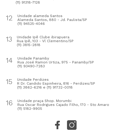
(11) 91318-7128
12
Unidade alameda Santos
Alameda Santos, 880 - Jd. Paulista/SP
(11) 94525-4046
13
Unidade Ipê Clube ibirapuera
Rua Ipê, 103 - Vl Clementino/SP
(11) 3815-2818
14
Unidade Panamby
Rua José Ramon Urtiza, 975 - Panamby/SP
(11) 93490-7283
15
Unidade Perdizes
R Dr. Candido Espinheira, 816 - Perdizes/SP
(11) 3862-6216 e (11) 91732-0018
16
Unidade praça Shop. Morumbi
Rua Oscar Rodrigues Cajado Filho, 170 - Sto Amaro
(11) 5182-9905