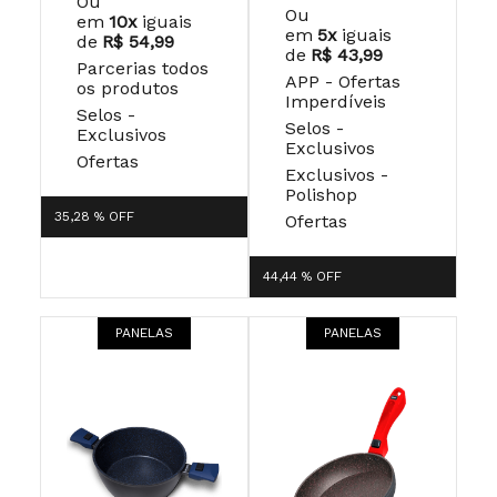
Ou
Ou
em
10x
iguais
em
5x
iguais
de
R$ 54,99
de
R$ 43,99
Parcerias todos
APP - Ofertas
os produtos
Imperdíveis
Selos -
Selos -
Exclusivos
Exclusivos
Ofertas
Exclusivos -
Polishop
35,28 %
OFF
Ofertas
44,44 %
OFF
PANELAS
PANELAS