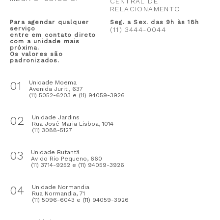
CENTRAL DE
RELACIONAMENTO
Para agendar qualquer
Seg. a Sex. das 9h às 18h
serviço
(11) 3444-0044
entre em contato direto
com a unidade mais
próxima.
Os valores são
padronizados.
01
Unidade Moema
Avenida Juriti, 637
(11) 5052-6203 e (11) 94059-3926
02
Unidade Jardins
Rua José Maria Lisboa, 1014
(11) 3088-5127
03
Unidade Butantã
Av do Rio Pequeno, 660
(11) 3714-9252 e (11) 94059-3926
04
Unidade Normandia
Rua Normandia, 71
(11) 5096-6043 e (11) 94059-3926