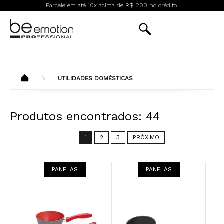
Parcele em até 10x acima de R$ 200 no crédito.
UTILIDADES DOMÉSTICAS
Produtos encontrados:
44
1
2
3
PRÓXIMO
PANELAS
PANELAS