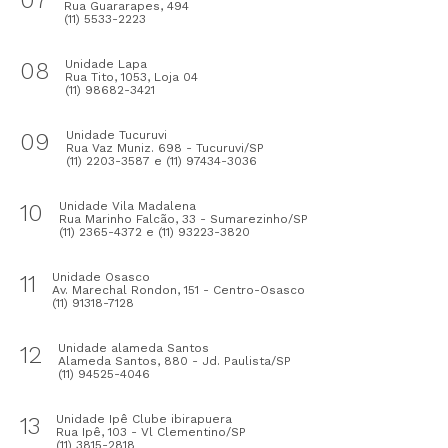
Rua Guararapes, 494
(11) 5533-2223
08
Unidade Lapa
Rua Tito, 1053, Loja 04
(11) 98682-3421
09
Unidade Tucuruvi
Rua Vaz Muniz. 698 - Tucuruvi/SP
(11) 2203-3587 e (11) 97434-3036
10
Unidade Vila Madalena
Rua Marinho Falcão, 33 - Sumarezinho/SP
(11) 2365-4372 e (11) 93223-3820
11
Unidade Osasco
Av. Marechal Rondon, 151 - Centro-Osasco
(11) 91318-7128
12
Unidade alameda Santos
Alameda Santos, 880 - Jd. Paulista/SP
(11) 94525-4046
13
Unidade Ipê Clube ibirapuera
Rua Ipê, 103 - Vl Clementino/SP
(11) 3815-2818