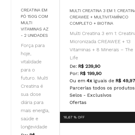
CREATINA EM
MULTI CREATINA 3 EM 1: CREATIN
PÓ 150G COM
CREAWEE + MULTIVITAMÍNICO
MULTI
COMPLETO + BIOTINA
VITAMINAS AZ
Multi Creatina 3 em 1: Creatin
- 2 UNIDADES
Micronizada CREAWEE + 13
Força para
Vitaminas + 8 Minerais – The
hoje,
Life
vitalidade
De:
R$ 239,90
para o
Por:
R$ 199,90
futuro. Multi
Ou em
4x
iguais de
R$ 49,9
Creatina é
Parcerias todos os produtos
sua dose
Selos - Exclusivos
diária para
Ofertas
mais energia,
16,67 %
OFF
saúde e
longevidade