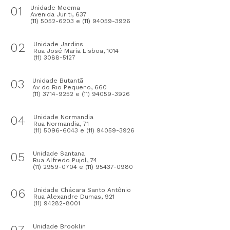
01
Unidade Moema
Avenida Juriti, 637
(11) 5052-6203 e (11) 94059-3926
02
Unidade Jardins
Rua José Maria Lisboa, 1014
(11) 3088-5127
03
Unidade Butantã
Av do Rio Pequeno, 660
(11) 3714-9252 e (11) 94059-3926
04
Unidade Normandia
Rua Normandia, 71
(11) 5096-6043 e (11) 94059-3926
05
Unidade Santana
Rua Alfredo Pujol, 74
(11) 2959-0704 e (11) 95437-0980
06
Unidade Chácara Santo Antônio
Rua Alexandre Dumas, 921
(11) 94282-8001
07
Unidade Brooklin