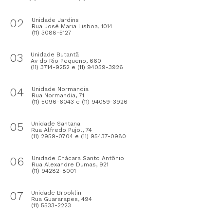
02
Unidade Jardins
Rua José Maria Lisboa, 1014
(11) 3088-5127
03
Unidade Butantã
Av do Rio Pequeno, 660
(11) 3714-9252 e (11) 94059-3926
04
Unidade Normandia
Rua Normandia, 71
(11) 5096-6043 e (11) 94059-3926
05
Unidade Santana
Rua Alfredo Pujol, 74
(11) 2959-0704 e (11) 95437-0980
06
Unidade Chácara Santo Antônio
Rua Alexandre Dumas, 921
(11) 94282-8001
07
Unidade Brooklin
Rua Guararapes, 494
(11) 5533-2223