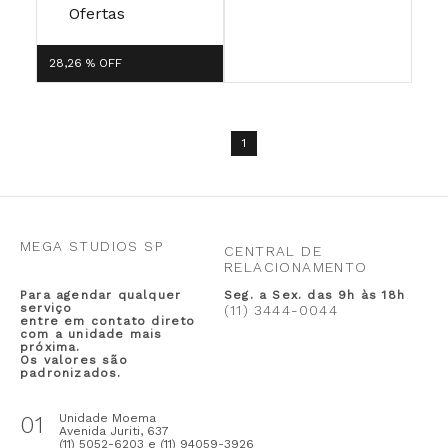
Ofertas
28,26 %
OFF
1
MEGA STUDIOS SP
CENTRAL DE
RELACIONAMENTO
Para agendar qualquer
Seg. a Sex. das 9h às 18h
serviço
(11) 3444-0044
entre em contato direto
com a unidade mais
próxima.
Os valores são
padronizados.
01
Unidade Moema
Avenida Juriti, 637
(11) 5052-6203 e (11) 94059-3926