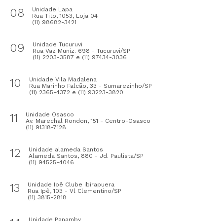
08
Unidade Lapa
Rua Tito, 1053, Loja 04
(11) 98682-3421
09
Unidade Tucuruvi
Rua Vaz Muniz. 698 - Tucuruvi/SP
(11) 2203-3587 e (11) 97434-3036
10
Unidade Vila Madalena
Rua Marinho Falcão, 33 - Sumarezinho/SP
(11) 2365-4372 e (11) 93223-3820
11
Unidade Osasco
Av. Marechal Rondon, 151 - Centro-Osasco
(11) 91318-7128
12
Unidade alameda Santos
Alameda Santos, 880 - Jd. Paulista/SP
(11) 94525-4046
13
Unidade Ipê Clube ibirapuera
Rua Ipê, 103 - Vl Clementino/SP
(11) 3815-2818
Unidade Panamby