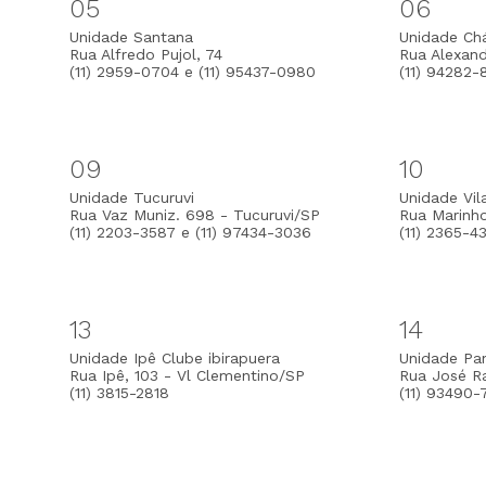
05
06
Unidade Santana
Unidade Ch
Rua Alfredo Pujol, 74
Rua Alexan
(11) 2959-0704 e (11) 95437-0980
(11) 94282-
09
10
Unidade Tucuruvi
Unidade Vi
Rua Vaz Muniz. 698 - Tucuruvi/SP
Rua Marinh
(11) 2203-3587 e (11) 97434-3036
(11) 2365-4
13
14
Unidade Ipê Clube ibirapuera
Unidade P
Rua Ipê, 103 - Vl Clementino/SP
Rua José R
(11) 3815-2818
(11) 93490-