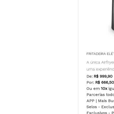
FRITADEIRA ELÉ
A única Airfrye
uma experiênc
De:
R$ 999,90
Por:
R$ 666,5
Ou em
10x
ig
Parcerias tod
APP | Mais B
Selos - Exclu
Exclusivos - 