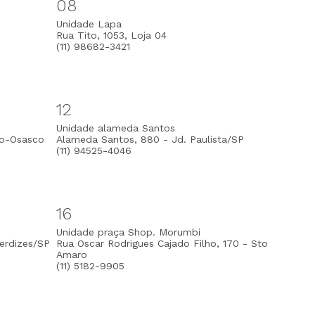
08
Unidade Lapa
Rua Tito, 1053, Loja 04
(11) 98682-3421
12
Unidade alameda Santos
ro-Osasco
Alameda Santos, 880 - Jd. Paulista/SP
(11) 94525-4046
16
Unidade praça Shop. Morumbi
Perdizes/SP
Rua Oscar Rodrigues Cajado Filho, 170 - Sto
Amaro
(11) 5182-9905