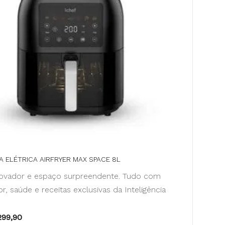
A ELÉTRICA AIRFRYER MAX SPACE 8L
novador e espaço surpreendente. Tudo com
r, saúde e receitas exclusivas da Inteligência
299,90