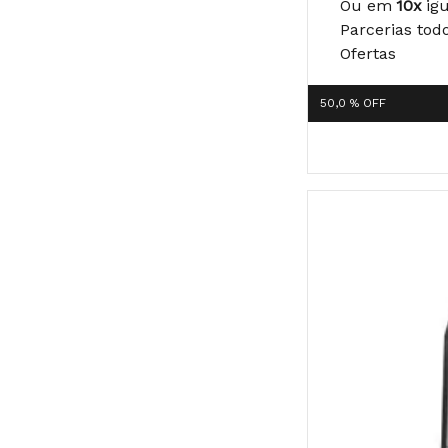
Ou em
10x
ig
Parcerias tod
Ofertas
50,0 %
OFF