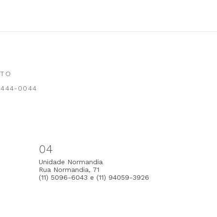
NTO
 3444-0044
04
Unidade Normandia
Rua Normandia, 71
(11) 5096-6043 e (11) 94059-3926