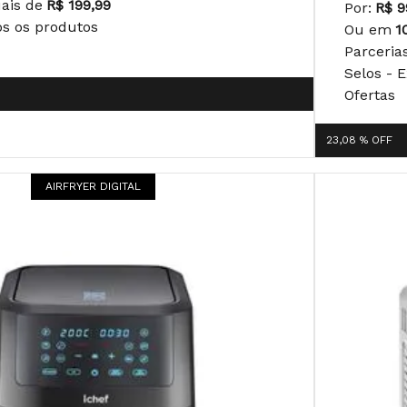
uais de
R$ 199,99
Por:
R$ 9
os os produtos
Ou em
1
Parceria
Selos - 
Ofertas
23,08 %
OFF
AIRFRYER DIGITAL