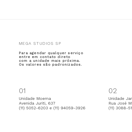
MEGA STUDIOS SP
Para agendar qualquer serviço
entre em contato direto
com a unidade mais próxima.
Os valores são padronizados.
01
02
Unidade Moema
Unidade Jar
Avenida Juriti, 637
Rua José Ma
(11) 5052-6203 e (11) 94059-3926
(11) 3088-5