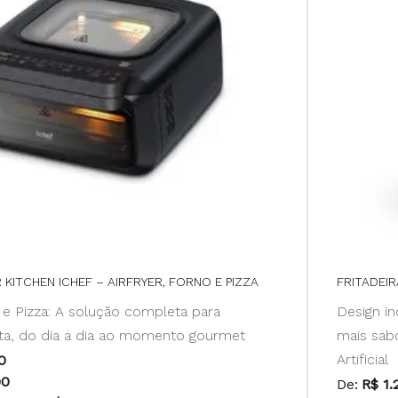
R KITCHEN ICHEF – AIRFRYER, FORNO E PIZZA
FRITADEIR
o e Pizza: A solução completa para
Design i
ita, do dia a dia ao momento gourmet
mais sabo
Artificial
0
90
De:
R$ 1.