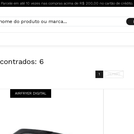
Parcele em até 10 vezes nas compras acima de R$ 200,00 no cartão de crédito.
contrados:
6
1
ÚLTIMO
AIRFRYER DIGITAL