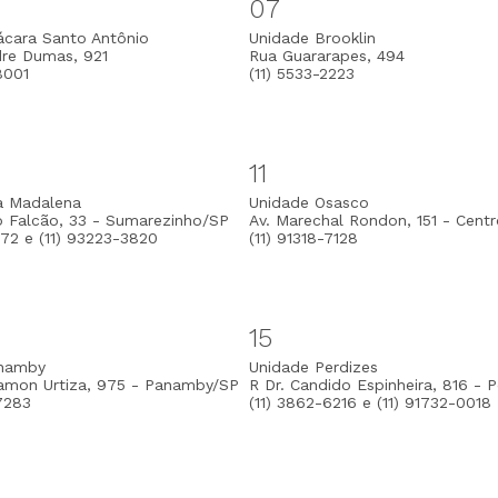
07
ácara Santo Antônio
Unidade Brooklin
dre Dumas, 921
Rua Guararapes, 494
8001
(11) 5533-2223
11
la Madalena
Unidade Osasco
o Falcão, 33 - Sumarezinho/SP
Av. Marechal Rondon, 151 - Cent
372 e (11) 93223-3820
(11) 91318-7128
15
anamby
Unidade Perdizes
amon Urtiza, 975 - Panamby/SP
R Dr. Candido Espinheira, 816 - 
7283
(11) 3862-6216 e (11) 91732-0018