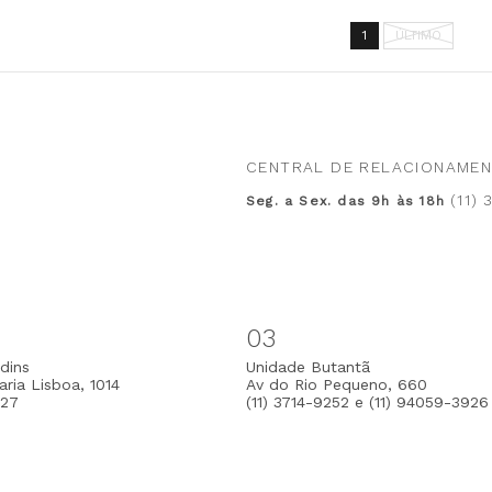
1
ÚLTIMO
CENTRAL DE RELACIONAME
(11)
Seg. a Sex. das 9h às 18h
03
dins
Unidade Butantã
ria Lisboa, 1014
Av do Rio Pequeno, 660
127
(11) 3714-9252 e (11) 94059-3926