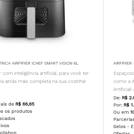
TRICA AIRFRYER ICHEF SMART VISION 6L
AIRFRYER
r com inteligência artificial, para você ter
Espaçoso
ia ainda mais completa na sua cozinha!
como a Ai
Artificial
0
De:
R$ 2.
uais de
R$ 66,65
Por:
R$ 1
os os produtos
Ou em
1
uscados
Parceria
sivos
Selos - 
Polishop
Ofertas