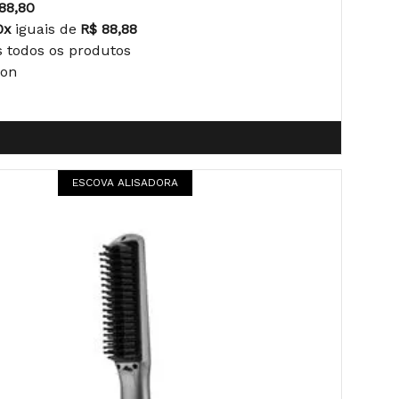
88,80
0x
iguais de
R$ 88,88
s todos os produtos
ion
ESCOVA ALISADORA