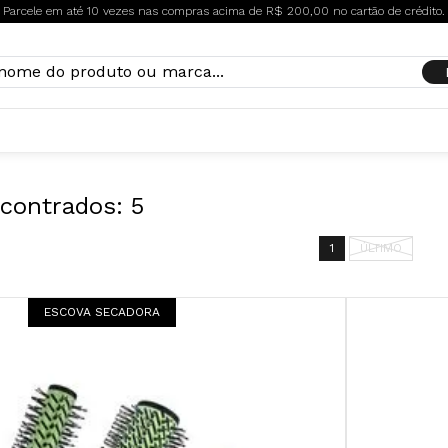
Parcele em até 10 vezes nas compras acima de R$ 200,00 no cartão de crédito.
contrados:
5
1
ÚLTIMO
ESCOVA SECADORA