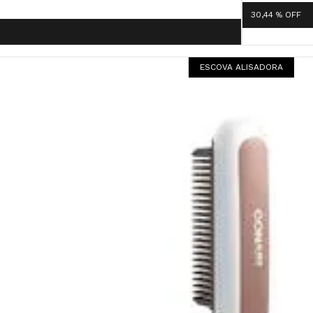
30,44 %
OFF
ESCOVA ALISADORA