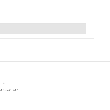
NTO
 3444-0044