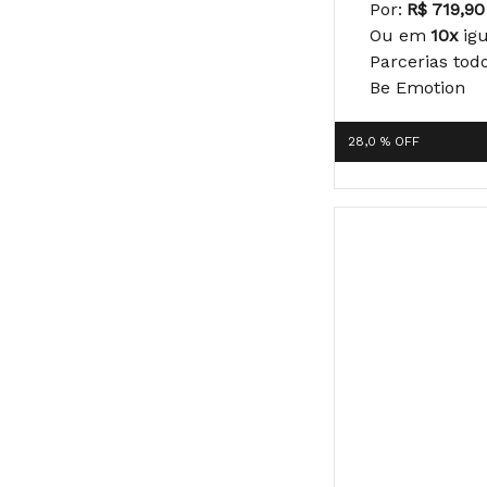
Por:
R$ 719,90
Ou em
10x
ig
Parcerias tod
Be Emotion
28,0 %
OFF