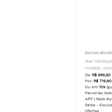
ESCOVA SECADO
Mais hidrataçã
modelar, usa
De:
R$ 999,90
Por:
R$ 719,90
Ou em
10x
ig
Parcerias tod
APP | Mais B
Selos - Exclu
Ofertas