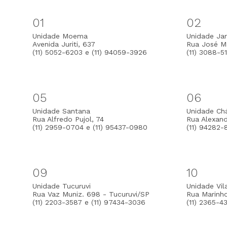
01
02
Unidade Moema
Unidade Jar
Avenida Juriti, 637
Rua José Ma
(11) 5052-6203 e (11) 94059-3926
(11) 3088-5
05
06
Unidade Santana
Unidade Ch
Rua Alfredo Pujol, 74
Rua Alexan
(11) 2959-0704 e (11) 95437-0980
(11) 94282-
09
10
Unidade Tucuruvi
Unidade Vi
Rua Vaz Muniz. 698 - Tucuruvi/SP
Rua Marinh
(11) 2203-3587 e (11) 97434-3036
(11) 2365-4