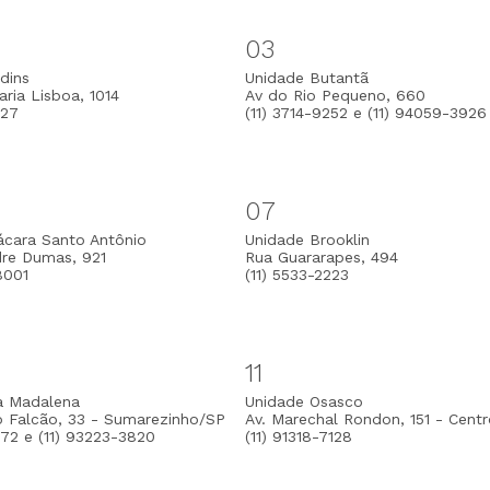
03
dins
Unidade Butantã
ria Lisboa, 1014
Av do Rio Pequeno, 660
127
(11) 3714-9252 e (11) 94059-3926
07
ácara Santo Antônio
Unidade Brooklin
dre Dumas, 921
Rua Guararapes, 494
8001
(11) 5533-2223
11
la Madalena
Unidade Osasco
o Falcão, 33 - Sumarezinho/SP
Av. Marechal Rondon, 151 - Cent
372 e (11) 93223-3820
(11) 91318-7128