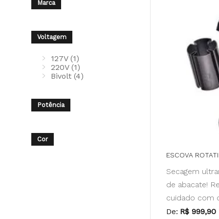
Marca
Voltagem
127V (1)
220V (1)
Bivolt (4)
Potência
Cor
ESCOVA ROTATI
Secagem ultra
de abacate! R
cuidado com 
De:
R$ 999,90