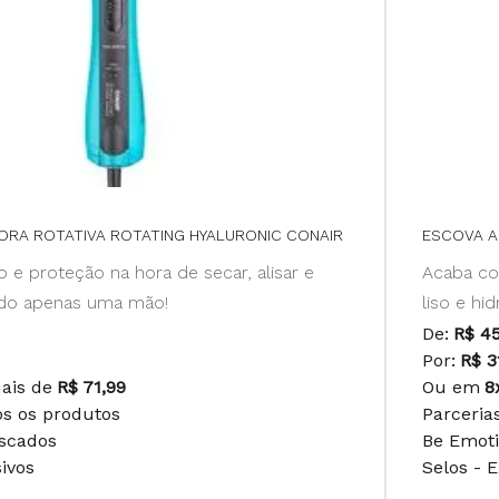
RA ROTATIVA ROTATING HYALURONIC CONAIR
ESCOVA A
o e proteção na hora de secar, alisar e
Acaba co
ndo apenas uma mão!
liso e hid
De:
R$ 4
Por:
R$ 3
uais de
R$ 71,99
Ou em
8
os os produtos
Parceria
uscados
Be Emot
sivos
Selos - 