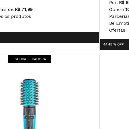
Por:
R$ 8
uais de
R$ 71,99
Ou em
1
os os produtos
Parceria
Be Emot
Ofertas
44,45 %
OFF
ESCOVA SECADORA