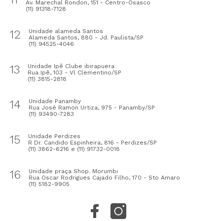
Av. Marechal Rondon, 151 - Centro-Osasco
(11) 91318-7128
12
Unidade alameda Santos
Alameda Santos, 880 - Jd. Paulista/SP
(11) 94525-4046
13
Unidade Ipê Clube ibirapuera
Rua Ipê, 103 - Vl Clementino/SP
(11) 3815-2818
14
Unidade Panamby
Rua José Ramon Urtiza, 975 - Panamby/SP
(11) 93490-7283
15
Unidade Perdizes
R Dr. Candido Espinheira, 816 - Perdizes/SP
(11) 3862-6216 e (11) 91732-0018
16
Unidade praça Shop. Morumbi
Rua Oscar Rodrigues Cajado Filho, 170 - Sto Amaro
(11) 5182-9905