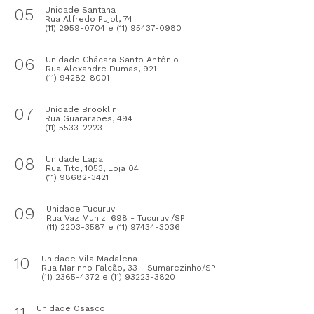
05
Unidade Santana
Rua Alfredo Pujol, 74
(11) 2959-0704 e (11) 95437-0980
06
Unidade Chácara Santo Antônio
Rua Alexandre Dumas, 921
(11) 94282-8001
07
Unidade Brooklin
Rua Guararapes, 494
(11) 5533-2223
08
Unidade Lapa
Rua Tito, 1053, Loja 04
(11) 98682-3421
09
Unidade Tucuruvi
Rua Vaz Muniz. 698 - Tucuruvi/SP
(11) 2203-3587 e (11) 97434-3036
10
Unidade Vila Madalena
Rua Marinho Falcão, 33 - Sumarezinho/SP
(11) 2365-4372 e (11) 93223-3820
11
Unidade Osasco