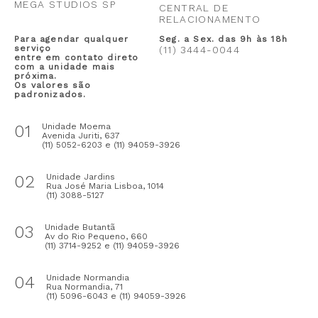
MEGA STUDIOS SP
CENTRAL DE
RELACIONAMENTO
Para agendar qualquer
Seg. a Sex. das 9h às 18h
serviço
(11) 3444-0044
entre em contato direto
com a unidade mais
próxima.
Os valores são
padronizados.
01
Unidade Moema
Avenida Juriti, 637
(11) 5052-6203 e (11) 94059-3926
02
Unidade Jardins
Rua José Maria Lisboa, 1014
(11) 3088-5127
03
Unidade Butantã
Av do Rio Pequeno, 660
(11) 3714-9252 e (11) 94059-3926
04
Unidade Normandia
Rua Normandia, 71
(11) 5096-6043 e (11) 94059-3926