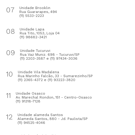
07
Unidade Brooklin
Rua Guararapes, 494
(11) 5533-2223
08
Unidade Lapa
Rua Tito, 1053, Loja 04
(11) 98682-3421
09
Unidade Tucuruvi
Rua Vaz Muniz. 698 - Tucuruvi/SP
(11) 2203-3587 e (11) 97434-3036
10
Unidade Vila Madalena
Rua Marinho Falcão, 33 - Sumarezinho/SP
(11) 2365-4372 e (11) 93223-3820
11
Unidade Osasco
Av. Marechal Rondon, 151 - Centro-Osasco
(11) 91318-7128
12
Unidade alameda Santos
Alameda Santos, 880 - Jd. Paulista/SP
(11) 94525-4046