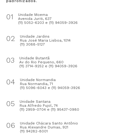
padronizados.
01
Unidade Moema
Avenida Juriti, 637
(11) 5052-6203 e (11) 94059-3926
02
Unidade Jardins
Rua José Maria Lisboa, 1014
(11) 3088-5127
03
Unidade Butantã
Av do Rio Pequeno, 660
(11) 3714-9252 e (11) 94059-3926
04
Unidade Normandia
Rua Normandia, 71
(11) 5096-6043 e (11) 94059-3926
05
Unidade Santana
Rua Alfredo Pujol, 74
(11) 2959-0704 e (11) 95437-0980
06
Unidade Chácara Santo Antônio
Rua Alexandre Dumas, 921
(11) 94282-8001