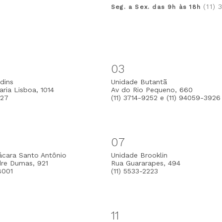
(11)
Seg. a Sex. das 9h às 18h
03
dins
Unidade Butantã
ria Lisboa, 1014
Av do Rio Pequeno, 660
127
(11) 3714-9252 e (11) 94059-3926
07
ácara Santo Antônio
Unidade Brooklin
dre Dumas, 921
Rua Guararapes, 494
8001
(11) 5533-2223
11