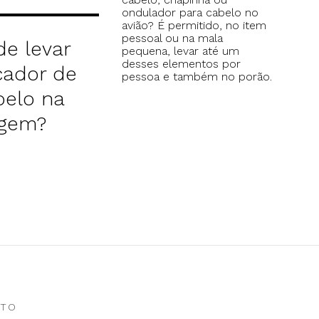
ondulador para cabelo no
avião? É permitido, no item
pessoal ou na mala
de levar
pequena, levar até um
desses elementos por
cador de
pessoa e também no porão.
belo na
agem?
NTO