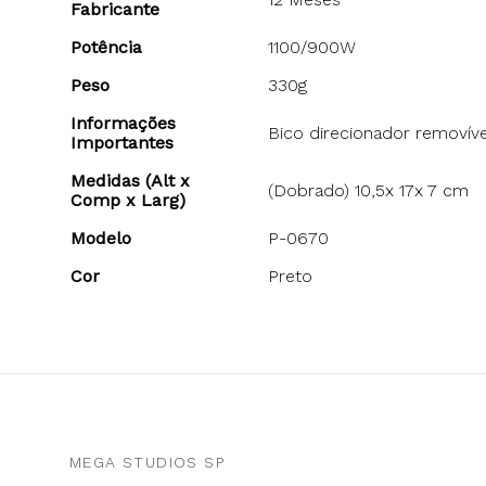
Fabricante
Potência
1100/900W
Peso
330g
Informações
Bico direcionador removíve
Importantes
Medidas (Alt x
(Dobrado) 10,5x 17x 7 cm
Comp x Larg)
Modelo
P-0670
Cor
Preto
MEGA STUDIOS SP