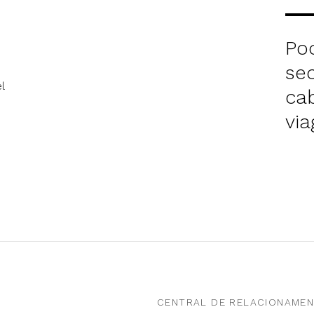
Po
se
l
ca
vi
CENTRAL DE RELACIONAME