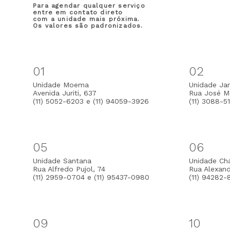
Para agendar qualquer serviço
entre em contato direto
com a unidade mais próxima.
Os valores são padronizados.
01
02
Unidade Moema
Unidade Jar
Avenida Juriti, 637
Rua José Ma
(11) 5052-6203 e (11) 94059-3926
(11) 3088-5
05
06
Unidade Santana
Unidade Ch
Rua Alfredo Pujol, 74
Rua Alexan
(11) 2959-0704 e (11) 95437-0980
(11) 94282-
09
10