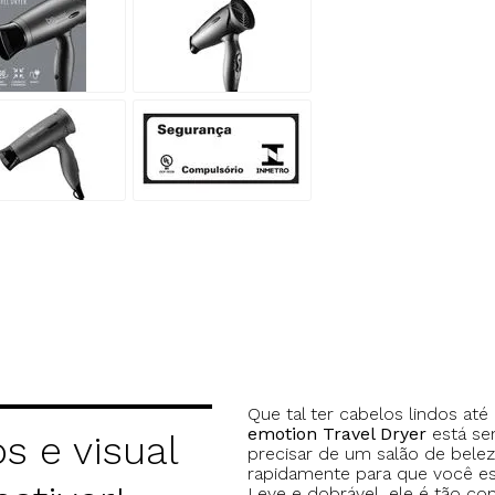
Que tal ter cabelos lindos a
emotion Travel Dryer
está se
s e visual
precisar de um salão de bele
rapidamente para que você e
Leve e dobrável, ele é tão 