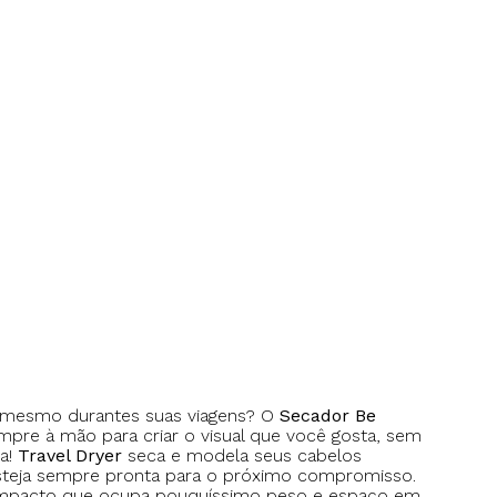
té mesmo durantes suas viagens? O
Secador Be
mpre à mão para criar o visual que você gosta, sem
za!
Travel Dryer
seca e modela seus cabelos
steja sempre pronta para o próximo compromisso.
compacto que ocupa pouquíssimo peso e espaço em