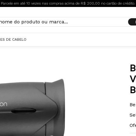
Parcele em até 10 vezes nas compras acima de R$ 200,00 no cartão de crédito.
ES DE CABELO
B
V
B
Be
Se
Of